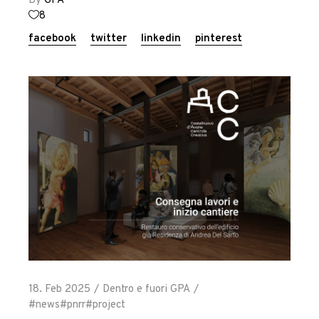
By
GPA
8
facebook
twitter
linkedin
pinterest
18. Feb 2025
Dentro e fuori GPA
#news
#pnrr
#project