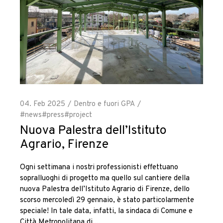
Team
Servizi
Italiano
English
/
Progetti
Gare e
04. Feb 2025
Dentro e fuori GPA
concorsi
#news
#press
#project
Nuova Palestra dell’Istituto
Sostenibilità
Agrario, Firenze
e gestione
Ogni settimana i nostri professionisti effettuano
sopralluoghi di progetto ma quello sul cantiere della
News
nuova Palestra dell’Istituto Agrario di Firenze, dello
scorso mercoledì 29 gennaio, è stato particolarmente
Contatti
speciale! In tale data, infatti, la sindaca di Comune e
Città Metropolitana di