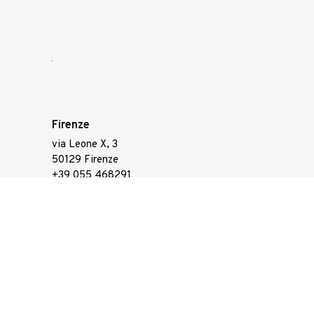
Firenze
via Leone X, 3
50129 Firenze
+39 055 468291
info@gpapartners.com
Milano
via Borgonuovo, 3
20121 Milano
+39 02 74236189