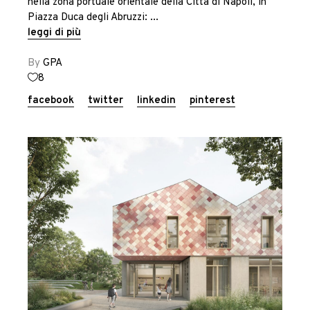
nella zona portuale orientale della Città di Napoli, in
Piazza Duca degli Abruzzi:
leggi di più
By
GPA
8
facebook
twitter
linkedin
pinterest